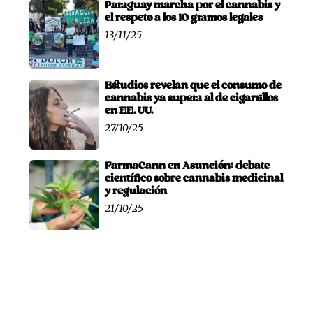
Paraguay marcha por el cannabis y
el respeto a los 10 gramos legales
13/11/25
Estudios revelan que el consumo de
cannabis ya supera al de cigarrillos
en EE. UU.
27/10/25
FarmaCann en Asunción: debate
científico sobre cannabis medicinal
y regulación
21/10/25