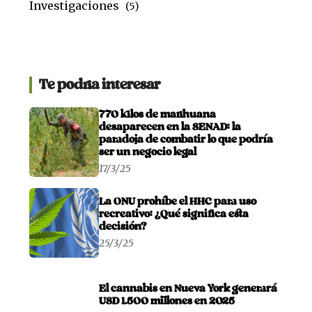
Investigaciones
(5)
Te podria interesar
770 kilos de marihuana
desaparecen en la SENAD: la
paradoja de combatir lo que podría
ser un negocio legal
17/3/25
La ONU prohíbe el HHC para uso
recreativo: ¿Qué significa esta
decisión?
25/3/25
El cannabis en Nueva York generará
USD 1.500 millones en 2025