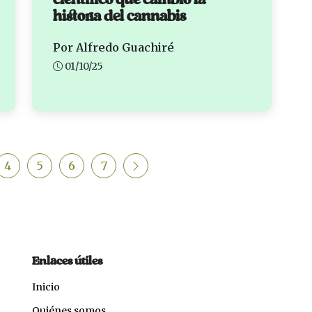
científico que cambió la
historia del cannabis
Por Alfredo Guachiré
01/10/25
4
5
6
7
Enlaces útiles
Inicio
Quiénes somos