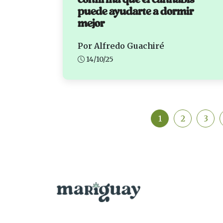
confirma que el cannabis
puede ayudarte a dormir
mejor
Por Alfredo Guachiré
14/10/25
1
2
3