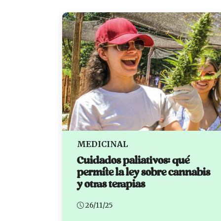
MEDICINAL
Cuidados paliativos: qué
permite la ley sobre cannabis
y otras terapias
26/11/25