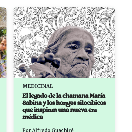
MEDICINAL
El legado de la chamana María
Sabina y los hongos silocíbicos
que inspiran una nueva era
médica
Por Alfredo Guachiré