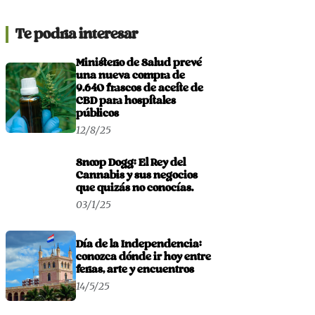
Te podria interesar
Ministerio de Salud prevé
una nueva compra de
9.640 frascos de aceite de
CBD para hospitales
públicos
12/8/25
Snoop Dogg: El Rey del
Cannabis y sus negocios
que quizás no conocías.
03/1/25
Día de la Independencia:
conozca dónde ir hoy entre
ferias, arte y encuentros
14/5/25