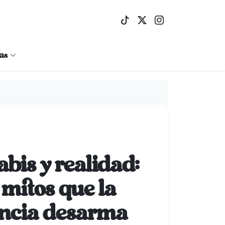
as
bis y realidad:
 mitos que la
ncia desarma