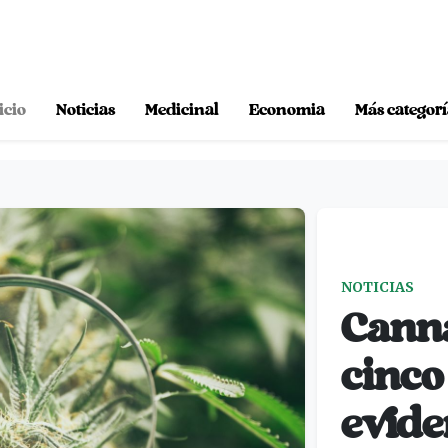
icio
Noticias
Medicinal
Economia
Más categorí
NOTICIAS
Canna
cinco
evide