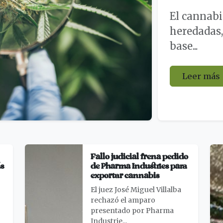
El cannabi
heredadas,
base...
Leer más
Fallo judicial frena pedido
ás
de Pharma Industries para
exportar cannabis
El juez José Miguel Villalba
rechazó el amparo
presentado por Pharma
Industrie...